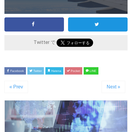
Twitter で
Facebook
Twitter
Hatena
Pocket
LINE
« Prev
Next »