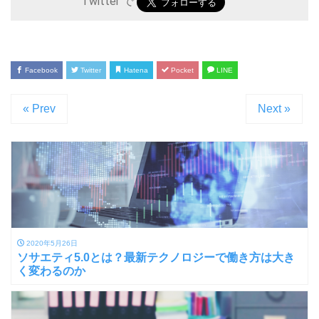
Twitter で
Facebook
Twitter
Hatena
Pocket
LINE
« Prev
Next »
2020年5月26日
ソサエティ5.0とは？最新テクノロジーで働き方は大き
く変わるのか