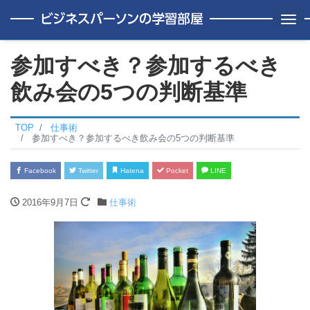
Me
参加すべき？参加するべき
飲み会の5つの判断基準
TOP
仕事術
参加すべき？参加するべき飲み会の5つの判断基準
Facebook
Twitter
Hatena
Pocket
LINE
2016年9月7日
仕事術