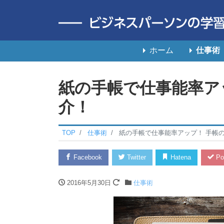
ホーム
仕事術
紙の手帳で仕事能率ア
介！
TOP
仕事術
紙の手帳で仕事能率アップ！ 手帳
Facebook
Twitter
Hatena
Po
2016年5月30日
仕事術