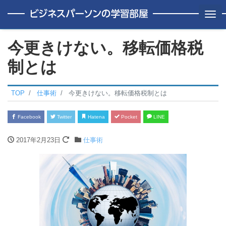
Me
今更きけない。移転価格税
制とは
TOP
仕事術
今更きけない。移転価格税制とは
Facebook
Twitter
Hatena
Pocket
LINE
2017年2月23日
仕事術