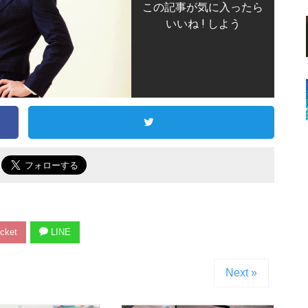
この記事が気に入ったら
いいね ! しよう
で
cket
LINE
Next »