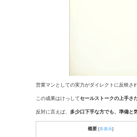
営業マンとしての実力がダイレクトに反映さ
この成果はけっして
セールストークの上手さ
反対に言えば、
多少口下手な方でも、準備と
概要
[
非表示
]