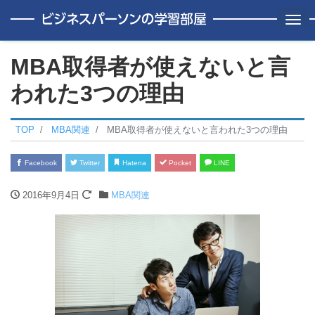
Me
MBA取得者が使えないと言
われた3つの理由
TOP
MBA関連
MBA取得者が使えないと言われた3つの理由
Facebook
Twitter
Hatena
Pocket
LINE
2016年9月4日
MBA関連