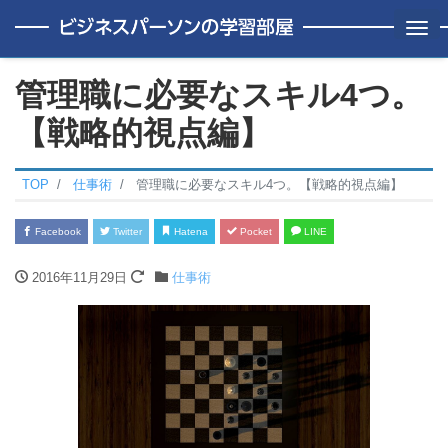
Me
管理職に必要なスキル4つ。
【戦略的視点編】
TOP
仕事術
管理職に必要なスキル4つ。【戦略的視点編】
Facebook
Twitter
Hatena
Pocket
LINE
2016年11月29日
仕事術