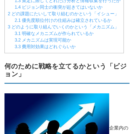
1.3
策定に際してどれだけ分析と情報収集を行ったか
1.4
ビジョン同士の衝突が起きてはいないか
2
どの課題にたいして取り組むのかという「イシュー」
2.1
優先度順位付けの仕組みは確立されているか
3
どのように取り組んでいくのかという「メカニズム」
3.1
明確なメカニズムが作られているか
3.2
メカニズムは実現可能か
3.3
費用対効果はどれぐらいか
何のために戦略を立てるかという「ビジ
ョン」
企業内の