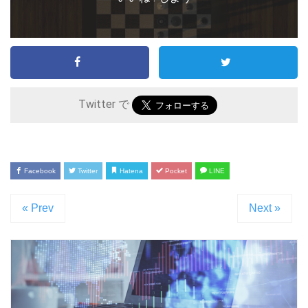
Twitter で
Facebook
Twitter
Hatena
Pocket
LINE
« Prev
Next »