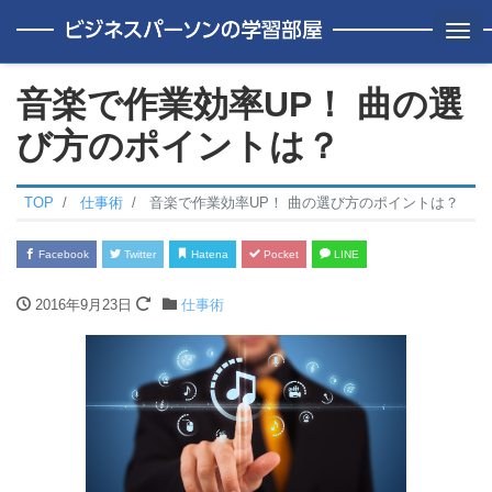
Me
音楽で作業効率UP！ 曲の選
び方のポイントは？
TOP
仕事術
音楽で作業効率UP！ 曲の選び方のポイントは？
Facebook
Twitter
Hatena
Pocket
LINE
2016年9月23日
仕事術