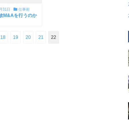
月31日
仕事術
故M&Aを行うのか
18
19
20
21
22