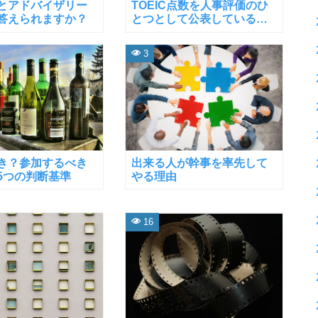
とアドバイザリー
TOEIC点数を人事評価のひ
答えられますか？
とつとして公表している企
業一覧
3
き？参加するべき
出来る人が幹事を率先して
5つの判断基準
やる理由
16