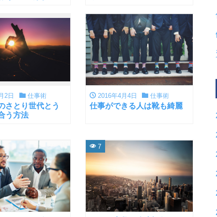
介！
5月2日
仕事術
2016年4月4日
仕事術
のさとり世代とう
仕事ができる人は靴も綺麗
合う方法
7