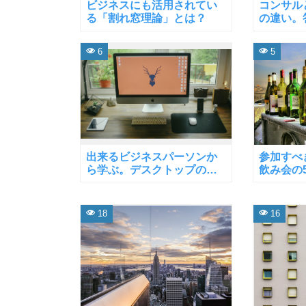
ビジネスにも活用されてい
コンサル
る「割れ窓理論」とは？
の違い。
6
5
出来るビジネスパーソンか
参加すべ
ら学ぶ。デスクトップの整
飲み会の
理術
18
16