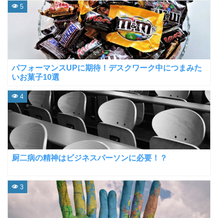
5
パフォーマンスUPに期待！デスクワーク中につまみた
いお菓子10選
4
厨二病の精神はビジネスパーソンに必要！？
3